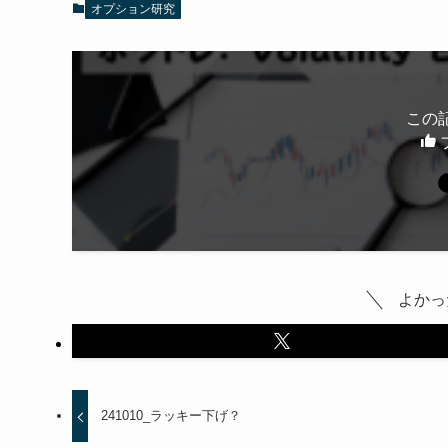
オプション研究
この
よかっ
241010_ラッキー下げ？