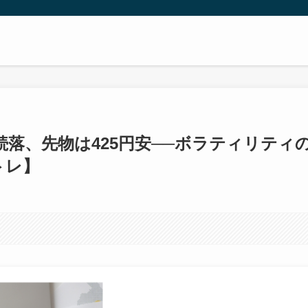
：日経続落、先物は425円安──ボラティリティ
トレ】