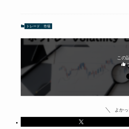
トレード
市場
この
よかっ