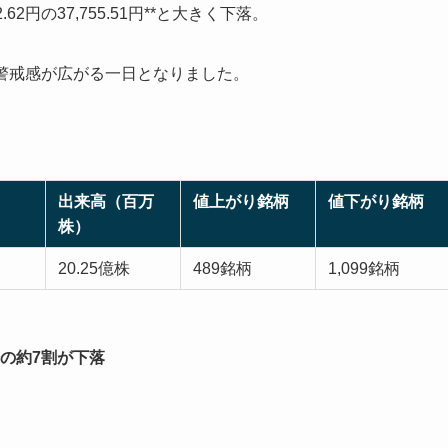
62円の37,755.51円**と大きく下落。
警戒感が広がる一日となりました。
出来高（百万
値上がり銘柄
値下がり銘柄
株）
20.25億株
489銘柄
1,099銘柄
の約7割が下落