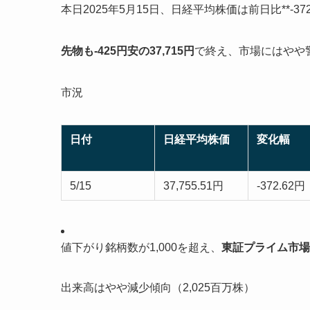
本日2025年5月15日、日経平均株価は前日比**-372.
先物も-425円安の37,715円
で終え、市場にはやや
市況
日付
日経平均株価
変化幅
5/15
37,755.51円
-372.62円
値下がり銘柄数が1,000を超え、
東証プライム市場
出来高はやや減少傾向（2,025百万株）