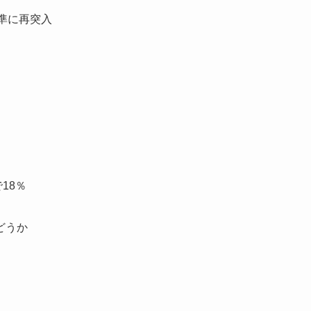
準に再突入
18％
どうか