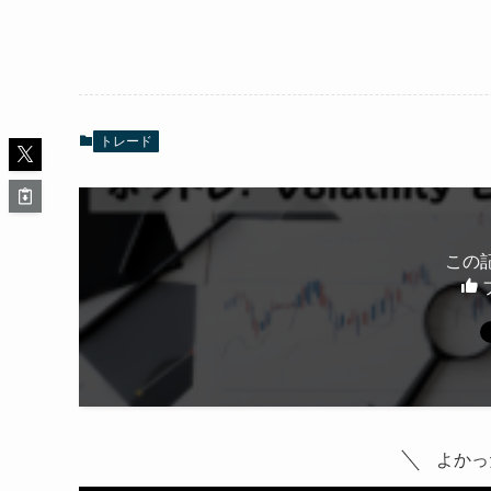
トレード
この
よかっ