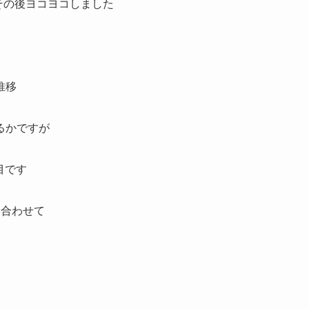
その後ヨコヨコしました
推移
るかですが
目です
み合わせて