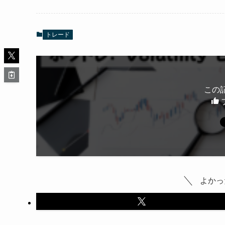
トレード
この
よかっ