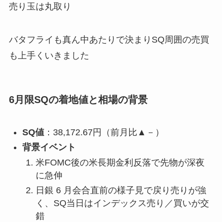
売り玉は丸取り
バタフライも真ん中あたりで決まりSQ周囲の売買
も上手くいきました
6月限SQの着地値と相場の背景
SQ値
：38,172.67円（前月比▲－）
背景イベント
米FOMC後の米長期金利反落で先物が深夜
に急伸
日銀 6 月会合直前の様子見で戻り売りが強
く、SQ当日はインデックス売り／買いが交
錯